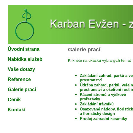
Úvodní strana
Galerie prací
Nabídka služeb
Klikněte na ukázku vybraných témat
Vaše
dotazy
Zakládání
zahrad, parků a ve
Reference
prostranství
Údržba zahrad, parků, veřej
Galerie prací
prostranství a ošetření rostli
Kácení stromů
a výškové
prořezávky
Ceník
Zakládání trávníků
Osazované nádoby, floristic
Kontakt
a floristický design
Prodej zahradní keramiky